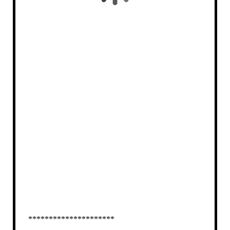
*********************